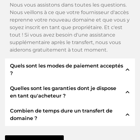
Nous vous assistons dans toutes les questions.
Nous veillons à ce que votre fournisseur d'accès
reprenne votre nouveau domaine et que vous y
soyez inscrit en tant que propriétaire. Et c'est
tout ! Si vous avez besoin d'une assistance
supplémentaire après le transfert, nous vous
aiderons gratuitement à tout moment.
Quels sont les modes de paiement acceptés
expand_less
?
Quelles sont les garanties dont je dispose
Nous utilisons SEPA comme paiement anticipé
expand_less
en tant qu'acheteur ?
et utilisons STRIPE comme prestataire de
services de paiement pour les modes de
Combien de temps dure un transfert de
paiement disponibles tels que : Cartes de crédit,
En tant qu'acheteur, nous vous garantissons
expand_less
domaine ?
PayPal, Klarna, ApplePay, GooglePay, Alipay ou
toujours les sécurités suivantes. Nous nous en
fournisseurs locaux.
portons garants avec notre nomn:
Le transfert de domaine vers un nouveau
ELITEDOMAINS GmbH agit en tant que